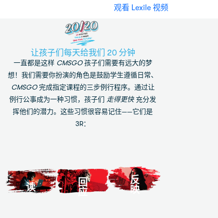
观看 Lexile 视频
让孩子们每天给我们 20 分钟
仔
一直都是这样
CMSGO
孩子们需要有远大的梦
细
阅
想！我们需要你扮演的角色是鼓励学生遵循日常、
读
CMSGO
完成指定课程的三步例行程序。通过让
文
回答
例行公事成为一种习惯，孩子们
走得更快
充分发
章。
你阅
挥他们的潜力。这些习惯很容易记住——它们是
如
读时
3R：
果
阅读
出现
有
文章
的问
些
末尾
题。
内
的“日
如果
容
记反
您需
不
思”并
反
要帮
回
读
太
映
写下
应
助或
明
您自
使用
白，
己的
“问题
请