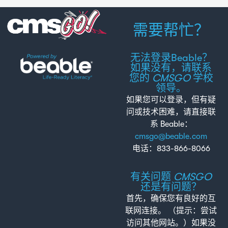
想
帮
再
法。
助”，
次
请重
需要帮忙？
阅
新阅
读
读。
或
无法登录Beable？
观
如果没有，请联系
看
您的
CMSGO
学校
视
领导。
频。
如果您可以登录，但有疑
问或技术困难，请直接联
系 Beable：
cmsgo@beable.com
电话：833-866-8066
有关问题
CMSGO
还是有问题？
首先，确保您有良好的互
联网连接。 （提示：尝试
访问其他网站。）如果没