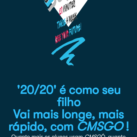
'20/20' é como seu
filho
Vai mais longe, mais
rápido, com
CMSGO
!
Quanto mais os alunos usam
CMS
G
Ó,
quanto