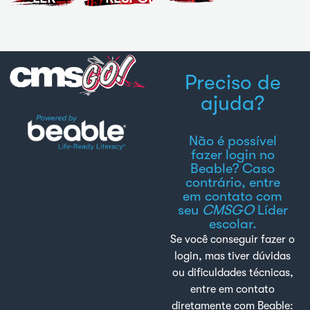
artigo
sentido,
precisar
e
leia
de
escreva
novamente
ajuda
seus
ou
ou
próprios
assista
use a
Preciso de
pensamentos.
ao
'Ajuda
ajuda?
vídeo.
para
perguntas'.
Não é possível
fazer login no
Beable? Caso
contrário, entre
em contato com
seu
CMSGO
Líder
escolar.
Se você conseguir fazer o
login, mas tiver dúvidas
ou dificuldades técnicas,
entre em contato
diretamente com Beable: