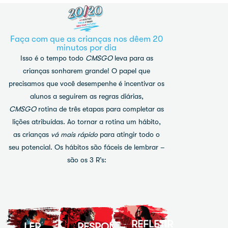
Faça com que as crianças nos dêem 20
minutos por dia
Isso é o tempo todo
CMSGO
leva para as
crianças sonharem grande! O papel que
precisamos que você desempenhe é incentivar os
alunos a seguirem as regras diárias,
CMSGO
rotina de três etapas para completar as
lições atribuídas. Ao tornar a rotina um hábito,
Responda
as crianças
vá mais rápido
para atingir todo o
Leia
às
seu potencial. Os hábitos são fáceis de lembrar –
Leia
o
perguntas
a
são os 3 R’s:
artigo
que
'Reflexão
com
surgirem
do
atenção.
durante
Diário'
Se
a
no
algo
leitura.
final
não
Releia
REFLETIR
do
LER
fizer
RESPONDER
se