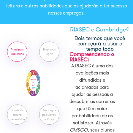
leitura e outras habilidades que os ajudarão a ter sucesso
nesses empregos.
RIASEC e Cambridge®
Dois termos que você
começará a usar o
tempo todo
Principais
Empresas
Compreendendo o
indústrias
legais
RIASEC:
A RIASEC é uma das
avaliações mais
difundidas e
aclamadas para
ajudar as pessoas a
descobrir as carreiras
que têm maior
Níveis de
Empregos
leitura
populares,
probabilidade de as
necessários
salários
satisfazer. Através
CMSGO
, seus alunos