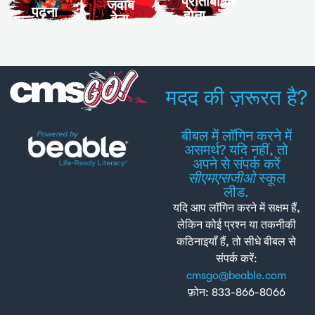
प्रतिबिंबित
नहीं
सहायता
जवाब
पढ़ना
होना
और
देना
आता
की
अपने
है,
आवश्यकता
विचार
तो
हो तो
लिखें।
उसे
दोबारा
दोबारा
पढ़ें या
पढ़ें
'प्रश्न
मदद की ज़रूरत है?
या
सहायता'
वीडियो
का
बीबल में लॉगिन करने में
देखें।
उपयोग
असमर्थ? यदि नहीं, तो
करें।
अपने से संपर्क करें
सीएमएसजीओ
स्कूल
लीड.
यदि आप लॉगिन करने में सक्षम हैं,
लेकिन कोई प्रश्न या तकनीकी
कठिनाइयाँ हैं, तो सीधे बीबल से
संपर्क करें:
cmsgo@beable.com
फ़ोन: 833-866-8066