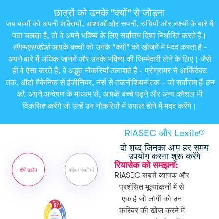
छात्रों को उनके "क्यों" से जोड़ना
जब बच्चों को अपनी शक्तियों, आशाओं और सपनों, रुचियों और लक्ष्यों के बारे में
पता चलता है, तो वे अपने भविष्य के लिए सर्वोत्तम दिशा निर्धारित करते हैं।
सीएमएसजीओ
आपके बच्चों को उनके "क्यों" को खोजने में मदद करता है -
अपने बारे में अधिक जानने और उनके भविष्य की जिम्मेदारी लेने के लिए। जैसे
ही वे ऐसा करते हैं, वे अद्भुत नौकरियाँ तलाशते हैं - प्रोग्रामर से आर्किटेक्ट
तक, ऑटो मैकेनिक से इंजीनियर, नर्स से तकनीशियन तक - जो सर्वोत्तम हैं
उन
को
. अपने अन्वेषण के माध्यम से, आपके बच्चे पढ़ने और अन्य कौशल भी
विकसित करेंगे जो उन्हें उन नौकरियों में सफल होने में मदद करेंगे।
RIASEC और Lexile®
दो शब्द जिनका आप हर समय
उपयोग करना शुरू करेंगे
रियासेक को समझना:
शीर्ष उद्योग
बढ़िया कंपनियाँ
RIASEC सबसे व्यापक और
प्रशंसित मूल्यांकनों में से
एक है जो लोगों को उन
करियर की खोज करने में