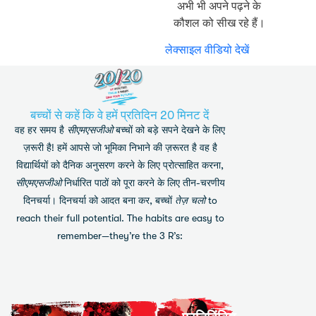
अभी भी अपने पढ़ने के
कौशल को सीख रहे हैं।
लेक्साइल वीडियो देखें
बच्चों से कहें कि वे हमें प्रतिदिन 20 मिनट दें
वह हर समय है
सीएमएसजीओ
बच्चों को बड़े सपने देखने के लिए
ज़रूरी है! हमें आपसे जो भूमिका निभाने की ज़रूरत है वह है
विद्यार्थियों को दैनिक अनुसरण करने के लिए प्रोत्साहित करना,
पढ़ते
सीएमएसजीओ
निर्धारित पाठों को पूरा करने के लिए तीन-चरणीय
लेख
समय
को
जो
दिनचर्या। दिनचर्या को आदत बना कर, बच्चों
तेज़ चलो
to
ध्यान
प्रश्न
reach their full potential. The habits are easy to
से
आते हैं
remember—they’re the 3 R’s:
पढ़ें.
उनके
लेख के
यदि
उत्तर
अंत में
कुछ
दीजिए।
'जर्नल
समझ
यदि
रिफ्लेक्शन'
में
आपको
पढ़ें