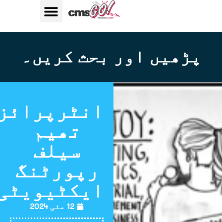
ڑھیں اور بحث کریں۔
انٹرپرائزنگ
تھیم
سیلف
رپورٹنگ
ایکٹیویٹی
12 مئی 2024