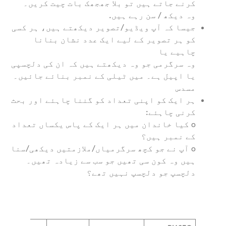
کرنے جاتے ہیں تو بلا جھجھک بات چیت کریں۔
وہ دیکھ / سن رہے ہیں.
جیسا کہ آپ ویڈیو/تصویر دیکھتے ہیں، ہر کسی
کو ہر تصویر کے لیے ایک عدد نشان بنانا
چاہیے یا
وہ سرگرمی جو وہ دیکھتے ہیں کہ ان کی دلچسپی
یا اپیل ہے۔ میں ٹیلی کے نمبر بنائے جائیں۔
مسدس
ہر ایک کو اپنی تعداد کو گننا چاہئے اور بحث
کرنی چاہئے:
o کیا خاندان میں ہر ایک کے پاس یکساں تعداد
کے نمبر ہیں؟
o آپ نے جو کچھ سرگرمیاں/ملازمتیں دیکھی/سنا
ہیں وہ کون سی تھیں جو سب سے زیادہ تھیں۔
دلچسپ جو دلچسپ نہیں تھے؟
اں ویڈیو دیکھیں