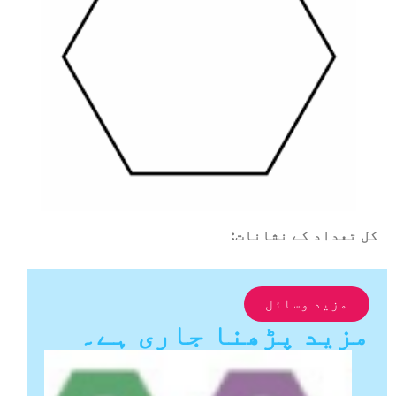
عداد کے نشانات:
مزید وسائل
ید پڑھنا جاری ہے۔
RIASEC
طالب
علم کی