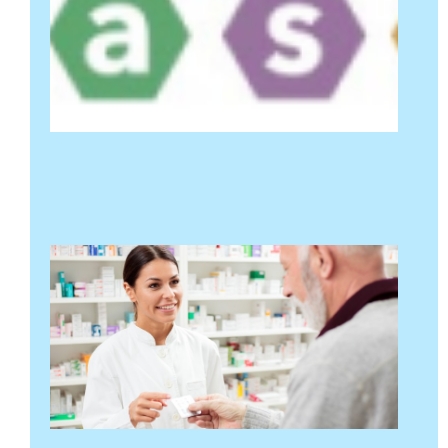
خود
رپورٹنگ
کی
سرگرمی
اور
جائزہ
ویڈیوز
18 مارچ 2025
مزید پڑھ "
یہ
ٹھیک
ہے!
مئی 19،
2024
مزید
پڑھ "