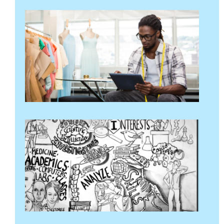
اپنے آپ
کو
متعارف
کروائیں!
7 اپریل 2024
مزید پڑھ "
تفتیشی
تھیم
خود
رپورٹنگ
کی
سرگرمی
31 مارچ 2024
مزید پڑھ "