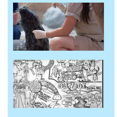
تفتیش
کے قابل
کیریئرز
24 مارچ 2024
مزید پڑھ "
حقیقت
پسندانہ
تھیم کی
خود
رپورٹنگ
کی
سرگرمی
17 مارچ 2024
مزید پڑھ "