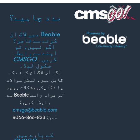
مدد چاہیے؟
Beable میں لاگ ان
کرنے سے قاصر؟
اگر نہیں، تو
اپنے سے رابطہ
کریں۔
CMSGO
سکول لیڈ۔
اگر آپ لاگ ان کرنے کے
قابل ہیں، لیکن سوالات
یا تکنیکی مشکلات ہیں،
تو براہ راست Beable سے
رابطہ کریں:
cmsgo@beable.com
فون: 833-866-8066
کے بارے میں