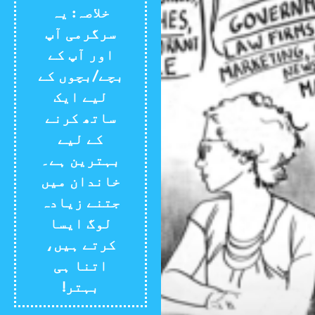
خلاصہ: یہ
سرگرمی آپ
اور آپ کے
بچے/بچوں کے
لیے ایک
ساتھ کرنے
کے لیے
بہترین ہے۔
خاندان میں
جتنے زیادہ
لوگ ایسا
کرتے ہیں،
اتنا ہی
بہتر!