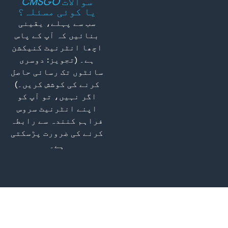
سوالات
CMSGO
یا کوئی مسئلہ؟
سب سے پہلے، یقینی
بنائیں کہ آپ کے پاس
اچھا انٹرنیٹ کنیکشن
ہے۔ (تجویز: دوسری
سائٹوں تک رسائی حاصل
کرنے کی کوشش کریں۔)
اگر نہیں، تو آپ کو
اپنے انٹرنیٹ سروس
فراہم کنندہ سے رابطہ
کرنے کی ضرورت پڑسکتی
ہے۔