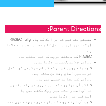
نٹ کریں
Parent Directio
یقینی بنائیں کہ ہر ایک کے پاس RIASEC Tally
آرگنائزر اور وسائل کا صفحہ ہے جو یاد دلاتا
ہے۔
RIASEC کے مختلف حروف کا کیا مطلب ہے۔
ویڈیو چلائیں/تصویر دکھائیں۔
o چھوٹے بچوں کو دیکھ کر اس سرگرمی کو مکمل
کرنے میں آسان وقت مل سکتا ہے۔
ویڈیو کے بجائے حتمی تصویر۔
o اگر آپ ویڈیو دکھا رہے ہیں تو یاد رکھیں
کہ آپ اسے راستے میں روک سکتے ہیں یا
اسے کئی بار دکھائیں.
o جب آپ اپنے بچے کے بارے میں سوچنے میں مدد