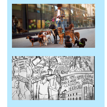
نڈر
لیڈروں
کے لیے
میدان
5 مئی 2024
مزید پڑھ "
سوشل
تھیم
خود
رپورٹنگ
کی
سرگرمی
28 اپریل
2024
مزید پڑھ "