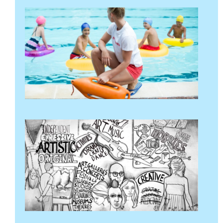
کیا
آپ
لوگ
ہیں؟
21
اپریل
2024
مزید
پڑھ "
آرٹسٹک
تھیم
خود
رپورٹنگ
کی
سرگرمی
14 اپریل
2024
مزید پڑھ "