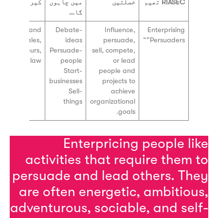
RIASEC تھیم
خصلتیں
میں چاہوں
کیریئرز
گا…
Marketing and
-Debate
Influence,
Enterprising
sales,
ideas
persuade,
“Persuaders”
entrepreneurs,
-Persuade
sell, compete,
politics, law
people
or lead
-Start
people and
businesses
projects to
-Sell
achieve
things
organizational
goals.
Enterpricing people l
activities that require them
persuade and lead others. T
are often energetic, ambitio
adventurous, sociable, and se