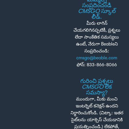
సంప్రదించండి
CMSGO
స్కూల్
లీడ్.
మీరు లాగిన్
చేయగలిగినప్పటికీ, ప్రశ్నలు
లేదా సాంకేతిక సమస్యలు
ఉంటే, నేరుగా Beableని
సంప్రదించండి:
cmsgo@beable.com
ఫోన్: 833-866-8066
గురించి ప్రశ్నలు
CMSGO
లేక
సమస్యా?
ముందుగా, మీకు మంచి
ఇంటర్నెట్ కనెక్షన్ ఉందని
నిర్ధారించుకోండి. (చిట్కా: ఇతర
సైట్‌లను యాక్సెస్ చేయడానికి
ప్రయత్నించండి.) లేకపోతే,