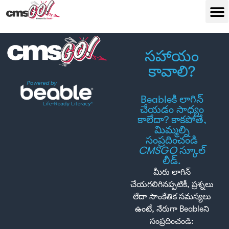
సహాయం
కావాలి?
Beableకి లాగిన్
చేయడం సాధ్యం
కాలేదా? కాకపోతే,
మిమ్మల్ని
సంప్రదించండి
CMSGO
స్కూల్
లీడ్.
మీరు లాగిన్
చేయగలిగినప్పటికీ, ప్రశ్నలు
లేదా సాంకేతిక సమస్యలు
ఉంటే, నేరుగా Beableని
సంప్రదించండి: