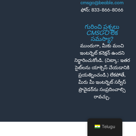
cmsgo@beable.com
ఫోన్: 833-866-8066
గురించి ప్రశ్నలు
CMSGO
లేక
సమస్యా?
ముందుగా, మీకు మంచి
ఇంటర్నెట్ కనెక్షన్ ఉందని
నిర్ధారించుకోండి. (చిట్కా: ఇతర
సైట్‌లను యాక్సెస్ చేయడానికి
ప్రయత్నించండి.) లేకపోతే,
మీరు మీ ఇంటర్నెట్ సర్వీస్
ప్రొవైడర్‌ను సంప్రదించాల్సి
రావచ్చు.
Telugu