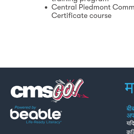
Central Piedmont Commu
Certificate course
म
बीब
अपन
यदि
कठि