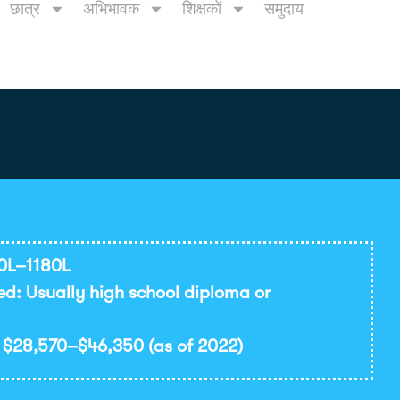
छात्र
अभिभावक
शिक्षकों
समुदाय
70L–1180L
ed: Usually high school diploma or
 $28,570–$46,350 (as of 2022)