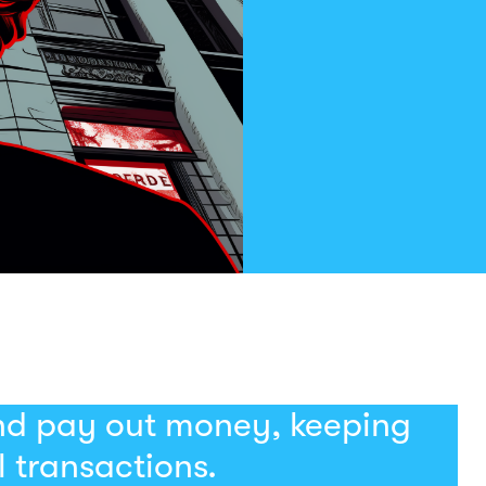
and pay out money, keeping
l transactions.