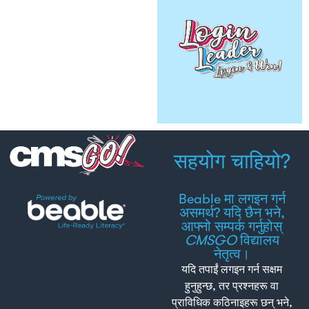
ल
प
व
डि
२
थप
सहयोग चाहियो?
Beable मा लगइन गर्न
असमर्थ? यदि छैन भने,
आफ्नो सम्पर्क गर्नुहोस्
CMSGO
विद्यालय
नेतृत्व।
यदि तपाईं लगइन गर्न सक्षम
हुनुहुन्छ, तर प्रश्नहरू वा
प्राविधिक कठिनाइहरू छन् भने,