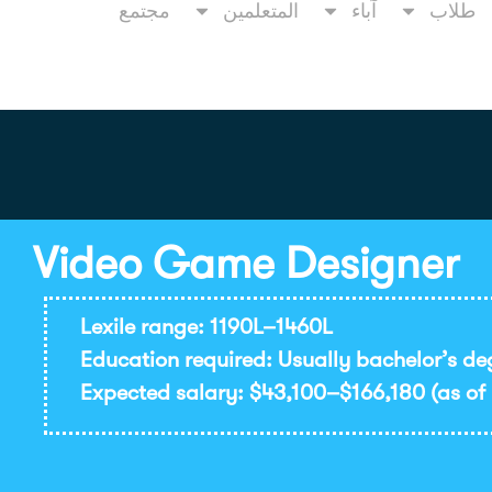
طلاب
آباء
المتعلمين
مجتمع
Video Game Designer
Lexile range: 1190L–1460L
Education required: Usually bachelor’s de
Expected salary: $43,100–$166,180 (as of