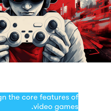
مطبعة
n the core features of
video games.