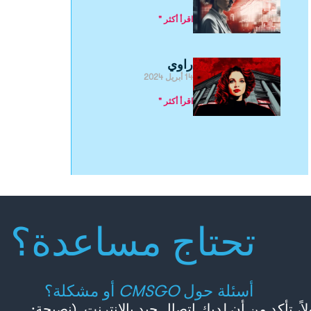
اقرأ أكثر "
راوي
14 أبريل 2024
اقرأ أكثر "
تحتاج مساعدة؟
أسئلة حول
CMSGO
أو مشكلة؟
لاً، تأكد من أن لديك اتصال جيد بالإنترنت. (نصيحة: